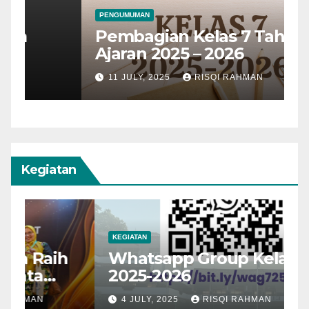
PENGUMUMAN
Pembagian Kelas 7 Tahun
Ajaran 2025 – 2026
11 JULY, 2025
RISQI RAHMAN
Kegiatan
KEGIATAN
Whatsapp Group Kelas 7
2025-2026
25
4 JULY, 2025
RISQI RAHMAN