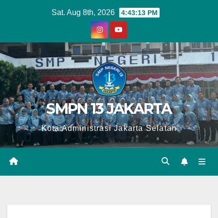
Skip
Sat. Aug 8th, 2026
4:43:14 PM
to
content
SMPN 13 JAKARTA
Kota Administrasi Jakarta Selatan