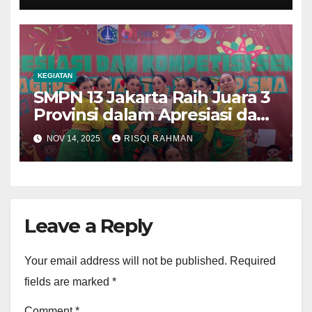
KEGIATAN
SMPN 13 Jakarta Raih Juara 3
Provinsi dalam Apresiasi dan
Kompetisi Seni Pelajar SMP
NOV 14, 2025
RISQI RAHMAN
Leave a Reply
Your email address will not be published.
Required
fields are marked
*
Comment
*