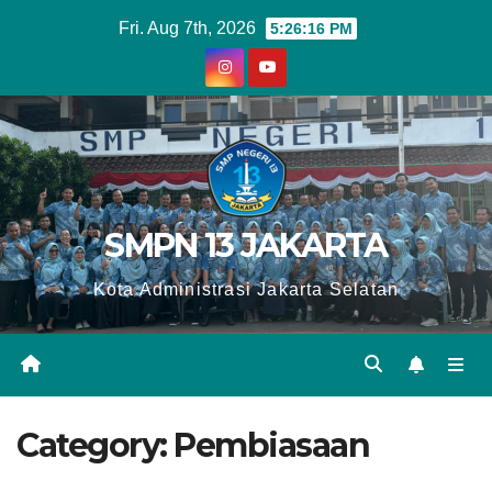
Skip
Fri. Aug 7th, 2026
5:26:17 PM
to
content
SMPN 13 JAKARTA
Kota Administrasi Jakarta Selatan
Category:
Pembiasaan