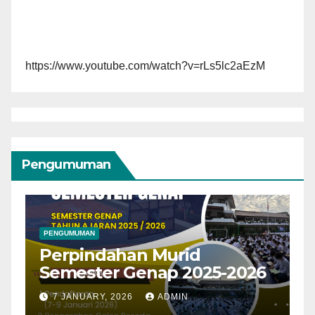
https://www.youtube.com/watch?v=rLs5lc2aEzM
Pengumuman
PENGUMUMAN
Pembagian Kelas 8 dan
-2026
Kelas 9
12 JULY, 2025
RISQI RAHMAN