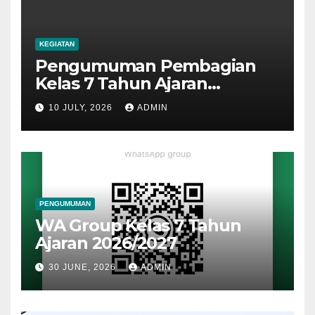
KEGIATAN
Pengumuman Pembagian
Kelas 7 Tahun Ajaran
2026/2027
10 JULY, 2026
ADMIN
PENGUMUMAN
WA Group Kelas 7 Tahun
Ajaran 2026/2027
30 JUNE, 2026
ADMIN