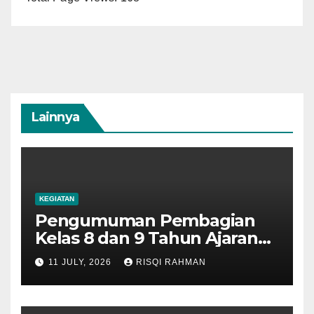
Lainnya
KEGIATAN
Pengumuman Pembagian
Kelas 8 dan 9 Tahun Ajaran
2026-2027
11 JULY, 2026
RISQI RAHMAN