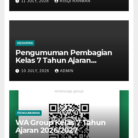
11 JULY, 2026
RISQI RAHMAN
KEGIATAN
Pengumuman Pembagian
Kelas 7 Tahun Ajaran
2026/2027
10 JULY, 2026
ADMIN
PENGUMUMAN
WA Group Kelas 7 Tahun
Ajaran 2026/2027