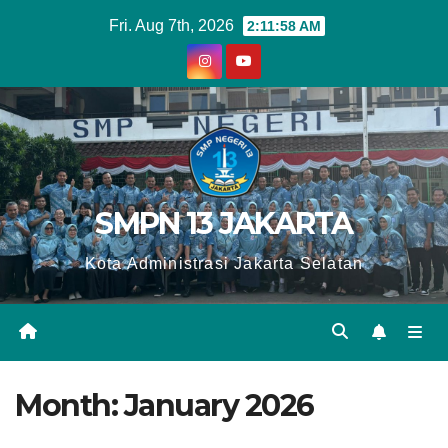
Skip
Fri. Aug 7th, 2026
2:11:58 AM
to
content
SMPN 13 JAKARTA
Kota Administrasi Jakarta Selatan
Month:
January 2026