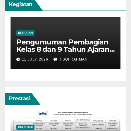
Kegiatan
KEGIATAN
K
Pengumuman Pembagian
P
Kelas 8 dan 9 Tahun Ajaran
K
2026-2027
2
11 JULY, 2026
RISQI RAHMAN
Prestasi
PRESTASI
P