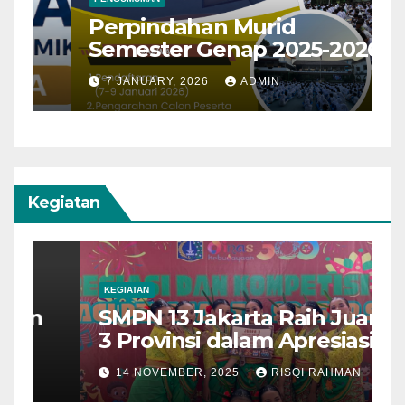
Perpindahan Murid
P
Semester Genap 2025-2026
K
7 JANUARY, 2026
ADMIN
Kegiatan
KEGIATAN
A
SMPN 13 Jakarta Raih Juara
S
3 Provinsi dalam Apresiasi
P
dan Kompetisi Seni Pelajar
T
14 NOVEMBER, 2025
RISQI RAHMAN
SMP