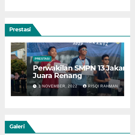
Prestasi
PRESTASI
P
Perwakilan SMPN 13 Jakarta
P
Juara Renang
J
1 NOVEMBER, 2022
RISQI RAHMAN
w
Galeri