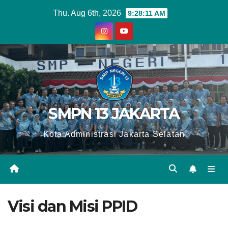
Skip
Thu. Aug 6th, 2026
9:28:12 AM
to
content
SMPN 13 JAKARTA
Kota Administrasi Jakarta Selatan
Visi dan Misi PPID