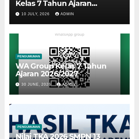
Kelas 7 Tahun Ajaran
2026/2027
10 JULY, 2026
ADMIN
PENGUMUMAN
WA Group Kelas 7 Tahun
Ajaran 2026/2027
30 JUNE, 2026
ADMIN
PENGUMUMAN
Nilai TKA 2026 SMPN 13