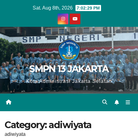
Skip
Sat. Aug 8th, 2026
7:02:30 PM
to
content
SMPN 13 JAKARTA
Kota Administrasi Jakarta Selatan
Category:
adiwiyata
adiwiyata