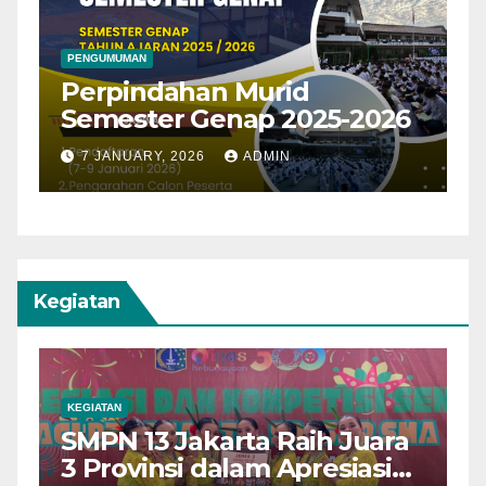
PENGUMUMAN
P
Perpindahan Murid
P
Semester Genap 2025-2026
K
7 JANUARY, 2026
ADMIN
Kegiatan
KEGIATAN
A
SMPN 13 Jakarta Raih Juara
S
3 Provinsi dalam Apresiasi
P