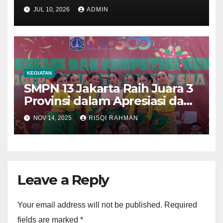
2026/2027
JUL 10, 2026
ADMIN
KEGIATAN
SMPN 13 Jakarta Raih Juara 3
Provinsi dalam Apresiasi dan
Kompetisi Seni Pelajar SMP
NOV 14, 2025
RISQI RAHMAN
Leave a Reply
Your email address will not be published.
Required
fields are marked
*