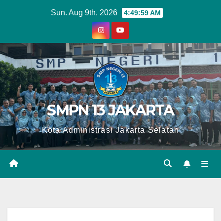
Skip
Sun. Aug 9th, 2026
4:50:00 AM
to
content
SMPN 13 JAKARTA
Kota Administrasi Jakarta Selatan