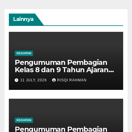
Lainnya
KEGIATAN
Pengumuman Pembagian
Kelas 8 dan 9 Tahun Ajaran
2026-2027
11 JULY, 2026
RISQI RAHMAN
KEGIATAN
Pengumuman Pembagian