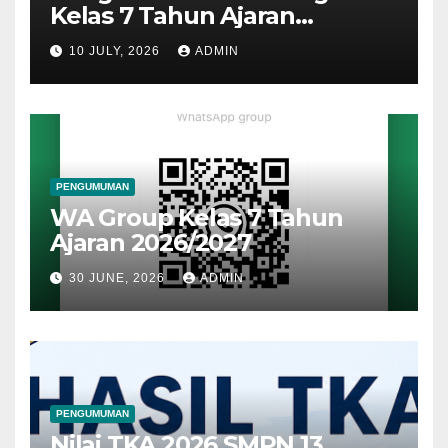
Kelas 7 Tahun Ajaran
2026/2027
10 JULY, 2026
ADMIN
PENGUMUMAN
WA Group Kelas 7 Tahun
Ajaran 2026/2027
30 JUNE, 2026
ADMIN
PENGUMUMAN
Nilai TKA 2026 SMPN 13