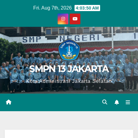
Skip
Fri. Aug 7th, 2026
4:03:51 AM
to
content
SMPN 13 JAKARTA
Kota Administrasi Jakarta Selatan