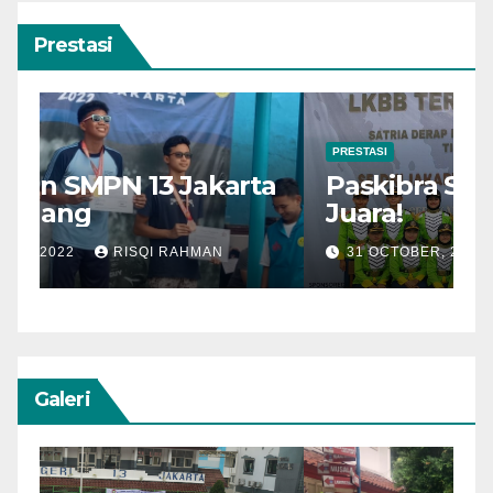
Prestasi
PRESTASI
a
Paskibra SMPN 13 Jakarta
P
Juara!
E
31 OCTOBER, 2022
RISQI RAHMAN
Galeri