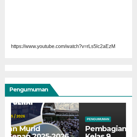
https://www.youtube.com/watch?v=rLs5lc2aEzM
Pengumuman
PENGUMUMAN
P
Pembagian Kelas 8 dan
P
6
Kelas 9
A