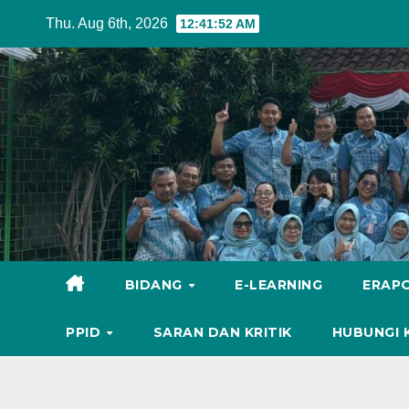
Skip
Thu. Aug 6th, 2026
12:41:54 AM
to
content
BIDANG
E-LEARNING
ERAP
PPID
SARAN DAN KRITIK
HUBUNGI 