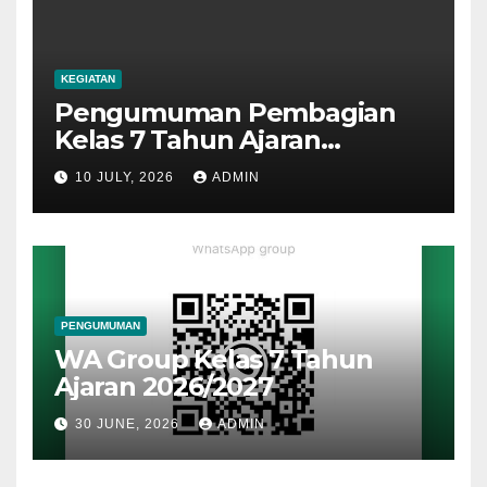
KEGIATAN
Pengumuman Pembagian
Kelas 7 Tahun Ajaran
2026/2027
10 JULY, 2026
ADMIN
PENGUMUMAN
WA Group Kelas 7 Tahun
Ajaran 2026/2027
30 JUNE, 2026
ADMIN