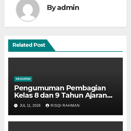
By
admin
Related Post
KEGIATAN
Pengumuman Pembagian
Kelas 8 dan 9 Tahun Ajaran
2026-2027
JUL 11, 2026
RISQI RAHMAN