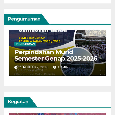
Pengumuman
PENGUMUMAN
Pembagian Kelas 8 dan
6
Kelas 9
A
12 JULY, 2025
RISQI RAHMAN
Kegiatan