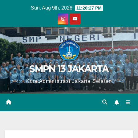
Skip
Sun. Aug 9th, 2026
11:28:29 PM
to
content
SMPN 13 JAKARTA
Kota Administrasi Jakarta Selatan