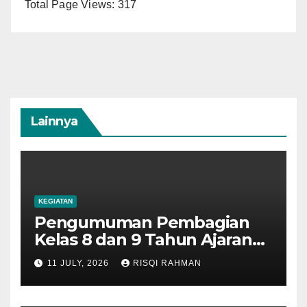
Total Page Views:
317
Lainnya
KEGIATAN
Pengumuman Pembagian
Kelas 8 dan 9 Tahun Ajaran
2026-2027
11 JULY, 2026
RISQI RAHMAN