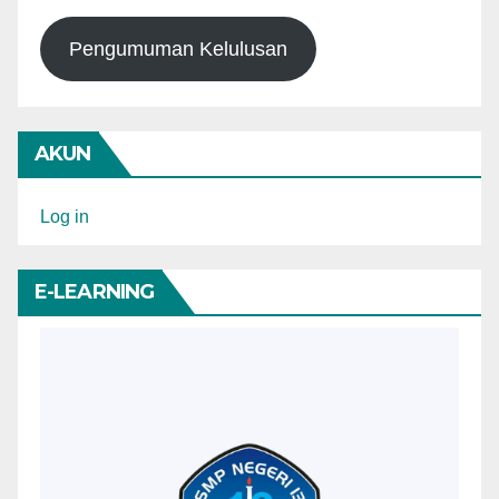
Pengumuman Kelulusan
AKUN
Log in
E-LEARNING