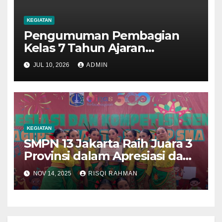
KEGIATAN
Pengumuman Pembagian
Kelas 7 Tahun Ajaran
2026/2027
JUL 10, 2026
ADMIN
KEGIATAN
SMPN 13 Jakarta Raih Juara 3
Provinsi dalam Apresiasi dan
Kompetisi Seni Pelajar SMP
NOV 14, 2025
RISQI RAHMAN