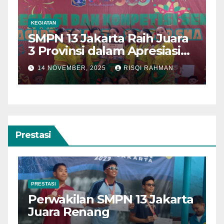
ADIWIYATA
KEGIATAN
a
SMP Negeri 13 Jakarta Raih
Penghargaan Adiwiyata
Tingkat Provinsi Tahun 2025
4 NOVEMBER, 2025
RISQI RAHMAN
Prestasi
PRESTASI
ta
Paskibra SMPN 13 Jakarta
Juara!