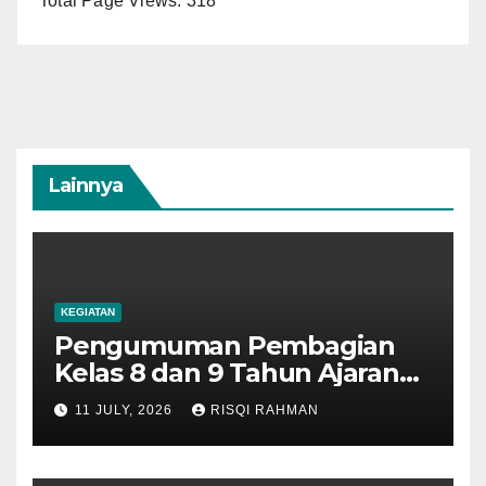
Total Page Views:
318
Lainnya
KEGIATAN
Pengumuman Pembagian
Kelas 8 dan 9 Tahun Ajaran
2026-2027
11 JULY, 2026
RISQI RAHMAN