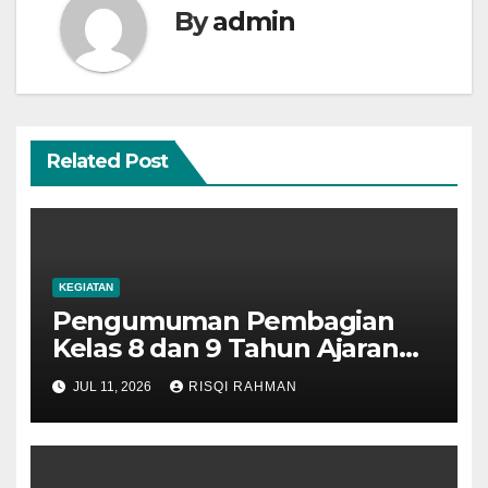
By
admin
Related Post
KEGIATAN
Pengumuman Pembagian
Kelas 8 dan 9 Tahun Ajaran
2026-2027
JUL 11, 2026
RISQI RAHMAN