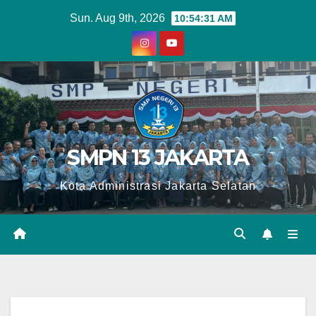
Skip
Sun. Aug 9th, 2026
10:54:32 AM
to
content
SMPN 13 JAKARTA
Kota Administrasi Jakarta Selatan