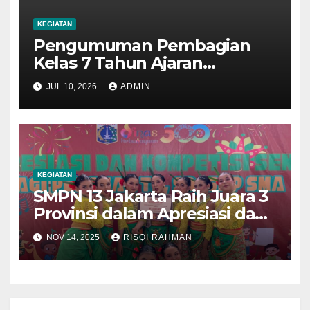
KEGIATAN
Pengumuman Pembagian
Kelas 7 Tahun Ajaran
2026/2027
JUL 10, 2026
ADMIN
KEGIATAN
SMPN 13 Jakarta Raih Juara 3
Provinsi dalam Apresiasi dan
Kompetisi Seni Pelajar SMP
NOV 14, 2025
RISQI RAHMAN