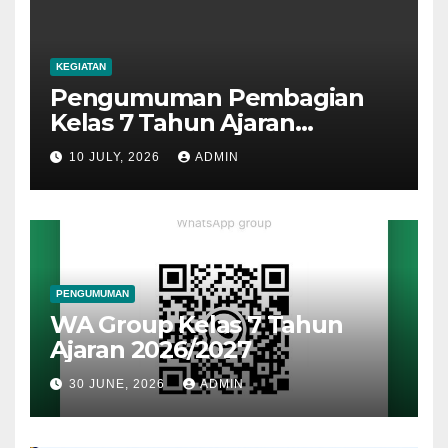
KEGIATAN
Pengumuman Pembagian
Kelas 7 Tahun Ajaran
2026/2027
10 JULY, 2026
ADMIN
PENGUMUMAN
WA Group Kelas 7 Tahun
Ajaran 2026/2027
30 JUNE, 2026
ADMIN