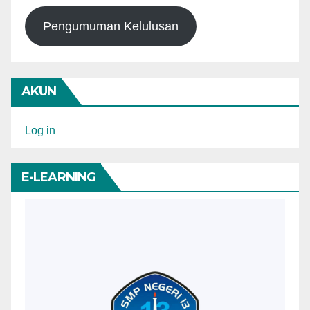
Pengumuman Kelulusan
AKUN
Log in
E-LEARNING