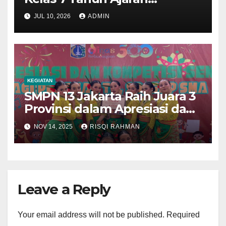
2026/2027
JUL 10, 2026
ADMIN
KEGIATAN
SMPN 13 Jakarta Raih Juara 3
Provinsi dalam Apresiasi dan
Kompetisi Seni Pelajar SMP
NOV 14, 2025
RISQI RAHMAN
Leave a Reply
Your email address will not be published.
Required