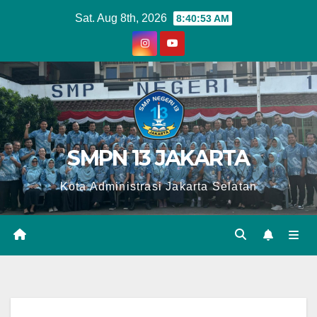
Skip
Sat. Aug 8th, 2026
8:40:54 AM
to
content
SMPN 13 JAKARTA
Kota Administrasi Jakarta Selatan