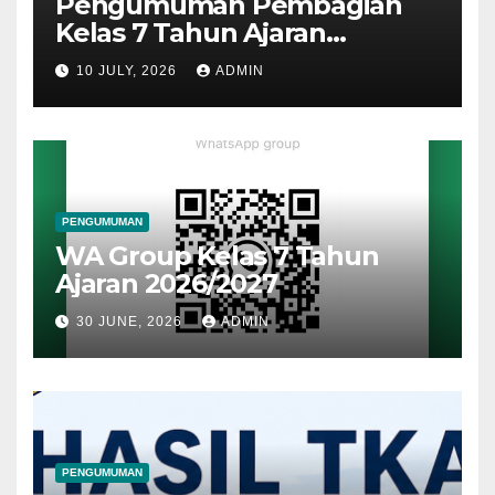
Pengumuman Pembagian
Kelas 7 Tahun Ajaran
2026/2027
10 JULY, 2026
ADMIN
PENGUMUMAN
WA Group Kelas 7 Tahun
Ajaran 2026/2027
30 JUNE, 2026
ADMIN
PENGUMUMAN