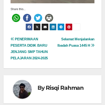
Share this...
Post
PENERIMAAN
Selamat Menjalankan
PESERTA DIDIK BARU
Ibadah Puasa 1445 H
navigation
JENJANG SMP TAHUN
PELAJARAN 2024-2025
By
Risqi Rahman